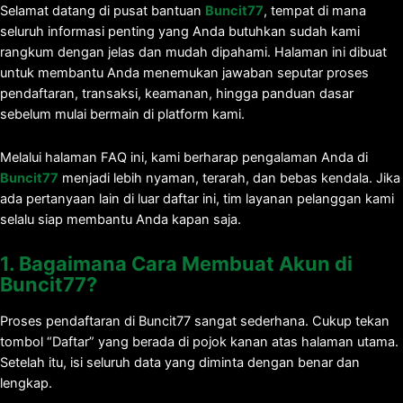
Selamat datang di pusat bantuan
Buncit77
, tempat di mana
seluruh informasi penting yang Anda butuhkan sudah kami
rangkum dengan jelas dan mudah dipahami. Halaman ini dibuat
untuk membantu Anda menemukan jawaban seputar proses
pendaftaran, transaksi, keamanan, hingga panduan dasar
sebelum mulai bermain di platform kami.
Melalui halaman FAQ ini, kami berharap pengalaman Anda di
Buncit77
menjadi lebih nyaman, terarah, dan bebas kendala. Jika
ada pertanyaan lain di luar daftar ini, tim layanan pelanggan kami
selalu siap membantu Anda kapan saja.
1. Bagaimana Cara Membuat Akun di
Buncit77?
Proses pendaftaran di Buncit77 sangat sederhana. Cukup tekan
tombol “Daftar” yang berada di pojok kanan atas halaman utama.
Setelah itu, isi seluruh data yang diminta dengan benar dan
lengkap.